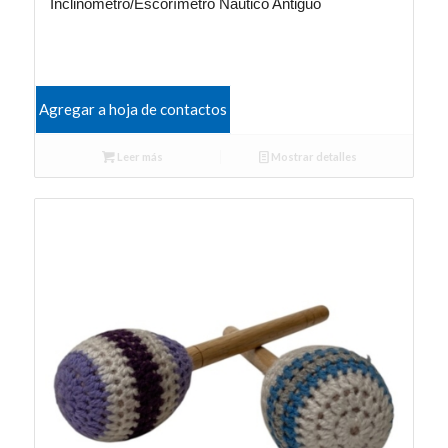
Inclinómetro/Escorímetro Náutico Antiguo
Agregar a hoja de contactos
Leer más
Mostrar detalles