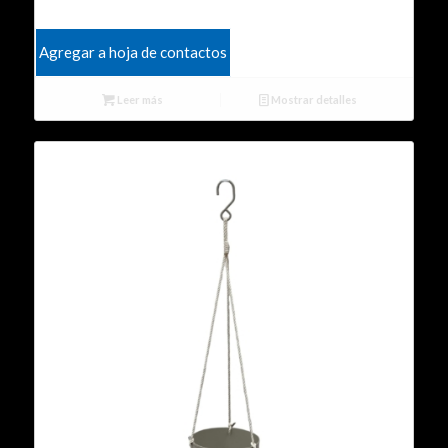
Agregar a hoja de contactos
Leer más
Mostrar detalles