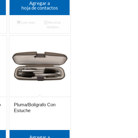
Agregar a
hoja de contactos
Leer más
Mostrar
detalles
o
Pluma/Bolígrafo Con
Estuche
Agregar a