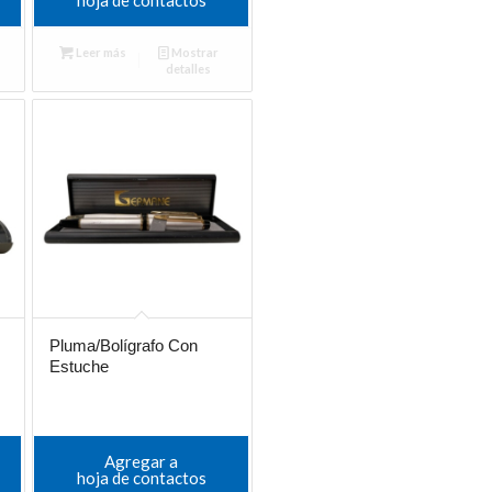
Leer más
Mostrar
detalles
Pluma/Bolígrafo Con
Estuche
Agregar a
hoja de contactos