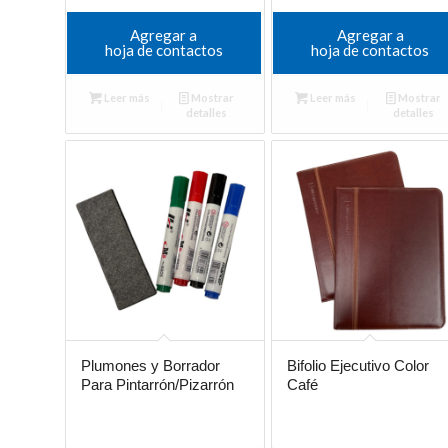
Agregar a
Agregar a
hoja de contactos
hoja de contactos
Leer más
Mostrar
Leer más
Mostrar
detalles
detalles
Plumones y Borrador
Bifolio Ejecutivo Color
Para Pintarrón/Pizarrón
Café