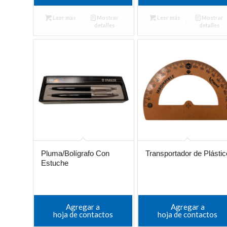
Leer más
Mostrar
Leer más
Mostrar
detalles
detalles
Pluma/Bolígrafo Con
Transportador de Plástic
Estuche
Agregar a
Agregar a
hoja de contactos
hoja de contactos