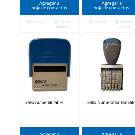
Agregar a
Agregar a
hoja de contactos
hoja de contactos
Leer más
Mostrar
Leer más
Mostrar
detalles
detalles
Sello Autoentintable
Sello Numerador Barrilit
Agregar a
Agregar a