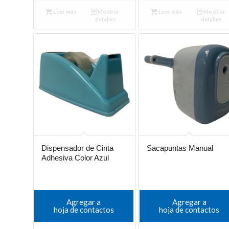
Leer más
Mostrar
Leer más
Mostrar
detalles
detalles
Dispensador de Cinta
Sacapuntas Manual
Adhesiva Color Azul
Agregar a
Agregar a
hoja de contactos
hoja de contactos