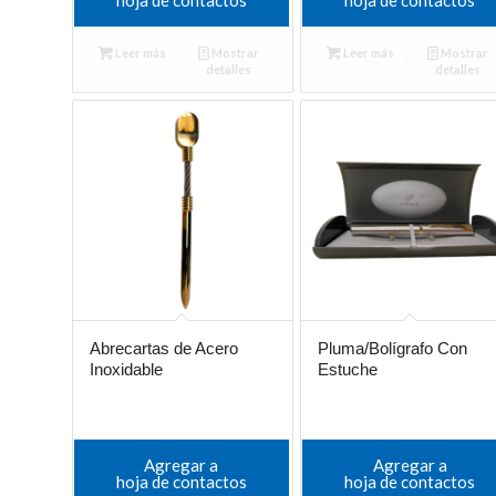
Leer más
Mostrar
Leer más
Mostrar
detalles
detalles
Abrecartas de Acero
Pluma/Bolígrafo Con
Inoxidable
Estuche
Agregar a
Agregar a
hoja de contactos
hoja de contactos