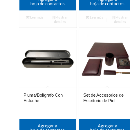
hoja de contactos
hoja de contactos
Leer más
Mostrar
Leer más
Mostrar
detalles
detalles
Pluma/Bolígrafo Con
Set de Accesorios de
Estuche
Escritorio de Piel
Agregar a
Agregar a
hoja de contactos
hoja de contactos