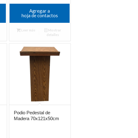
Agregar a
hoja de contactos
Leer más
Mostrar
detalles
Podio Pedestal de
Madera 70x121x50cm