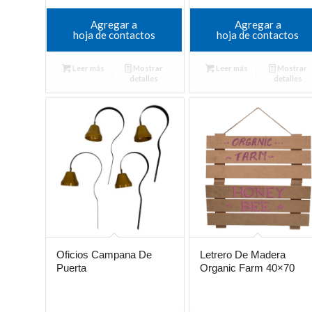
Agregar a
Agregar a
hoja de contactos
hoja de contactos
Leer más
Mostrar
Leer más
Mostrar
detalles
detalles
Oficios Campana De
Letrero De Madera
Puerta
Organic Farm 40×70