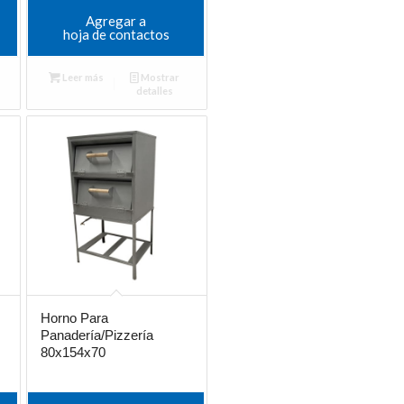
Agregar a
hoja de contactos
Leer más
Mostrar
detalles
Horno Para
Panadería/Pizzería
80x154x70