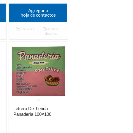
Agregar a
hoja de contactos
Leer más
Mostrar
detalles
Letrero De Tienda
Panadería 100×100