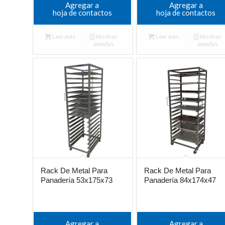
Agregar a
Agregar a
hoja de contactos
hoja de contactos
Leer más
Mostrar
Leer más
Mostrar
detalles
detalles
Rack De Metal Para
Rack De Metal Para
Panadería 53x175x73
Panadería 84x174x47
Agregar a
Agregar a