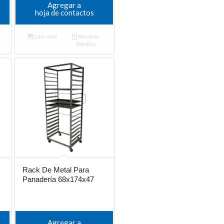
Agregar a
hoja de contactos
Leer más
Mostrar
detalles
Rack De Metal Para
Panadería 68x174x47
Agregar a