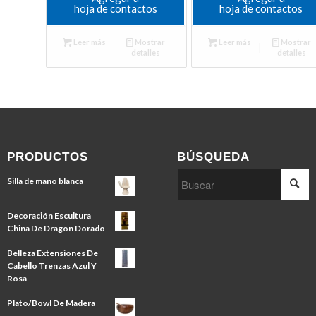
hoja de contactos
hoja de contactos
Leer más
Mostrar
Leer más
Mostrar
detalles
detalles
PRODUCTOS
BÚSQUEDA
Silla de mano blanca
Decoración Escultura
China De Dragon Dorado
Belleza Extensiones De
Cabello Trenzas Azul Y
Rosa
Plato/Bowl De Madera