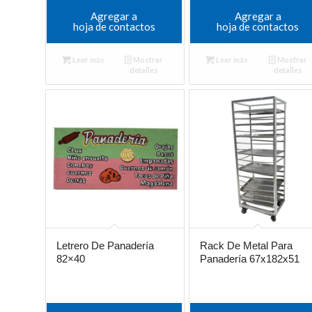
Agregar a
Agregar a
hoja de contactos
hoja de contactos
Leer más
Mostrar
Leer más
Mostrar
detalles
detalles
Letrero De Panadería
Rack De Metal Para
82×40
Panadería 67x182x51