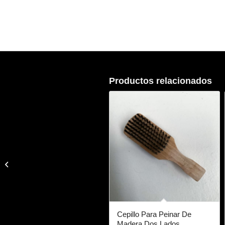
Productos relacionados
Maceta De Interior
Pequeña
Cepillo Para Peinar De
Madera Dos Lados