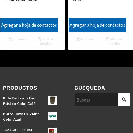
Agregar a hoja de contactos
Agregar a hoja de contactos
Leer más
Mostrar
Leer más
Mostrar
detalles
detalles
PRODUCTOS
BÚSQUEDA
Bote De Basura De
Plástico Color Café
Plato/Bowls De Vidrio
Color Azul
Taza Con Textura