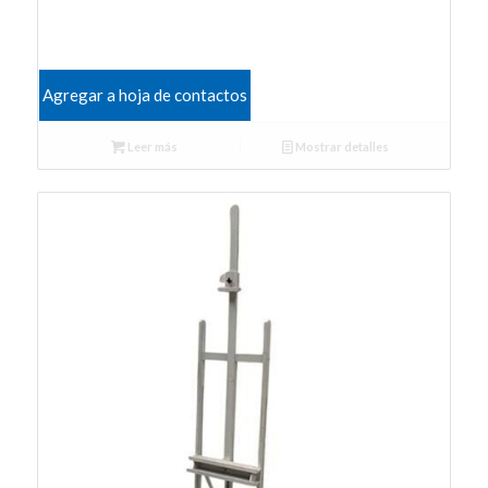
Agregar a hoja de contactos
Leer más
Mostrar detalles