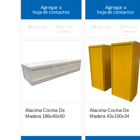
Agregar a
Agregar a
hoja de contactos
hoja de contactos
Leer más
Mostrar
Leer más
Mostrar
detalles
detalles
Alacena Cocina De
Alacena Cocina De
Madera 186x40x60
Madera 43x100x34