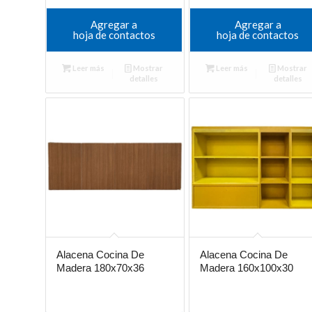
Agregar a
Agregar a
hoja de contactos
hoja de contactos
Leer más
Mostrar
Leer más
Mostrar
detalles
detalles
Alacena Cocina De
Alacena Cocina De
Madera 180x70x36
Madera 160x100x30