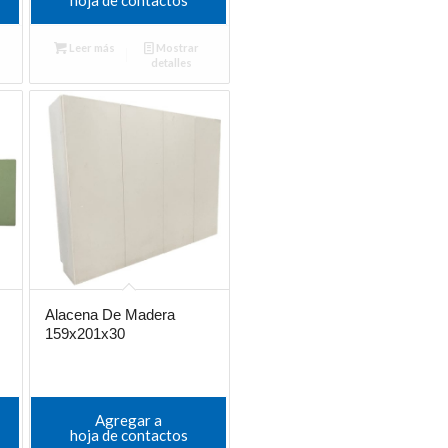
Leer más
Mostrar
detalles
Alacena De Madera
159x201x30
Agregar a
hoja de contactos