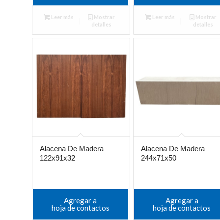
Leer más
Mostrar
Leer más
Mostrar
detalles
detalles
Alacena De Madera
Alacena De Madera
122x91x32
244x71x50
Agregar a
Agregar a
hoja de contactos
hoja de contactos