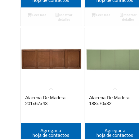
Leer más
Mostrar
Leer más
Mostrar
detalles
detalles
Alacena De Madera
Alacena De Madera
201x67x43
188x70x32
Agregar a
Agregar a
hoja de contactos
hoja de contactos