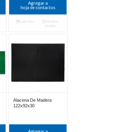
Agregar a
hoja de contactos
Leer más
Mostrar
detalles
Alacena De Madera
122x92x30
Agregar a