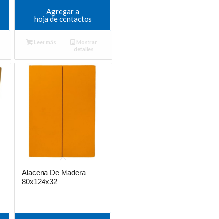
Agregar a
hoja de contactos
Leer más
Mostrar
detalles
Alacena De Madera
80x124x32