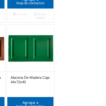
hoja de contactos
Leer más
Mostrar
detalles
a
Alacena De Madera Caja
44x72x40
Agregar a
hoja de contactos