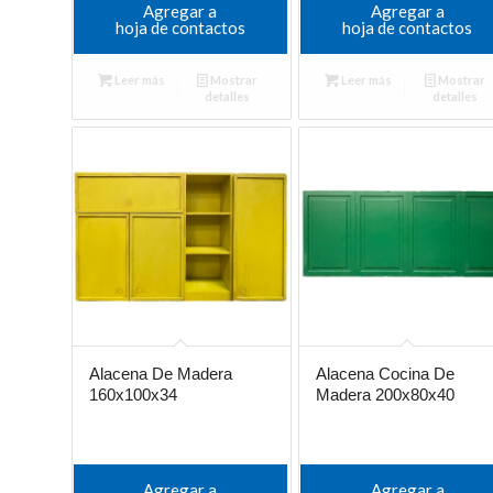
Agregar a
Agregar a
hoja de contactos
hoja de contactos
Leer más
Mostrar
Leer más
Mostrar
detalles
detalles
Alacena De Madera
Alacena Cocina De
160x100x34
Madera 200x80x40
Agregar a
Agregar a