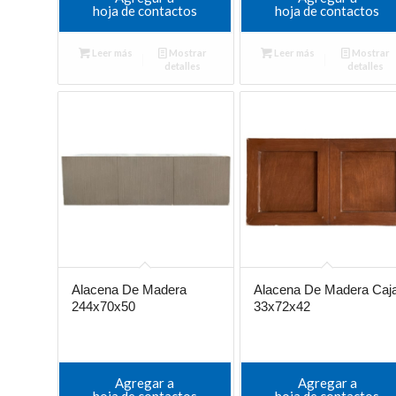
hoja de contactos
hoja de contactos
Leer más
Mostrar
Leer más
Mostrar
detalles
detalles
Alacena De Madera
Alacena De Madera Caj
244x70x50
33x72x42
Agregar a
Agregar a
hoja de contactos
hoja de contactos