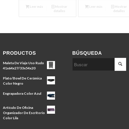
Leer más
Mostrar
Leer más
Mostrar
detalles
detalles
PRODUCTOS
BÚSQUEDA
Maleta De Viaje Uso Rudo
41x64x27/33x54x20
Plato/Bowl De Cerámica
Color Negro
Engrapadora Color Azul
Artículo De Oficina
Organizador De Escritorio
Color Lila