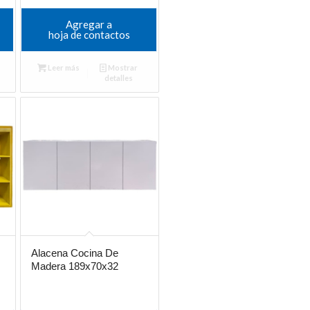
Agregar a
hoja de contactos
Leer más
Mostrar
detalles
Alacena Cocina De
Madera 189x70x32