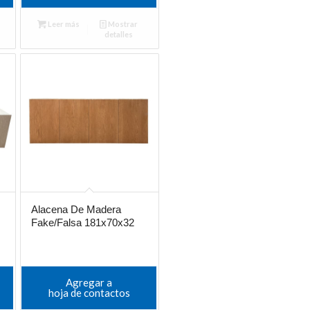
Leer más
Mostrar
detalles
Alacena De Madera
Fake/Falsa 181x70x32
Agregar a
hoja de contactos