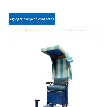
Agregar a hoja de contactos
Leer más
Mostrar detalles