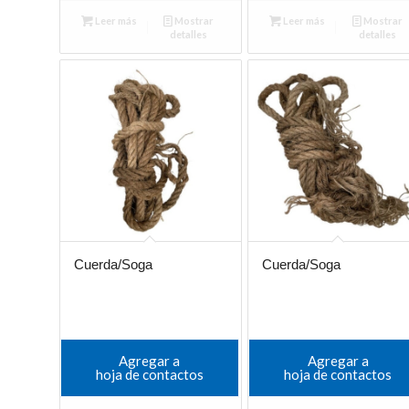
Leer más
Mostrar
Leer más
Mostrar
detalles
detalles
Cuerda/Soga
Cuerda/Soga
Agregar a
Agregar a
hoja de contactos
hoja de contactos