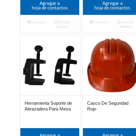
Agregar a
Agregar a
hoja de contactos
hoja de contactos
Leer más
Mostrar
Leer más
Mostrar
detalles
detalles
Herramienta Soporte de
Casco De Seguridad
Abrazadera Para Mesa
Rojo
Agregar a
Agregar a