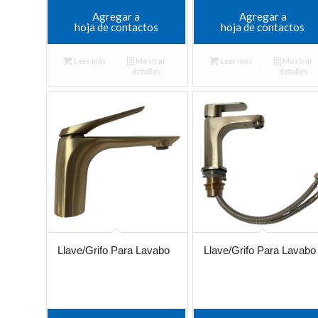
Agregar a
Agregar a
hoja de contactos
hoja de contactos
Leer más
Mostrar
Leer más
Mostrar
detalles
detalles
Llave/Grifo Para Lavabo
Llave/Grifo Para Lavabo