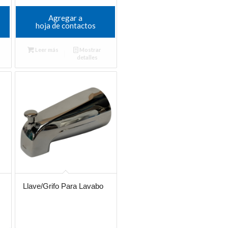
Agregar a
hoja de contactos
Leer más
Mostrar
detalles
Llave/Grifo Para Lavabo