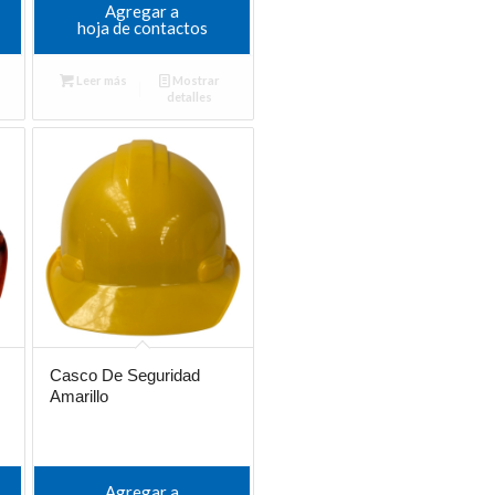
Agregar a
hoja de contactos
Leer más
Mostrar
detalles
Casco De Seguridad
Amarillo
Agregar a