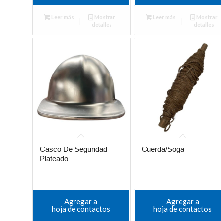
Leer más
Mostrar
Leer más
Mostrar
detalles
detalles
Casco De Seguridad
Cuerda/Soga
Plateado
Agregar a
Agregar a
hoja de contactos
hoja de contactos