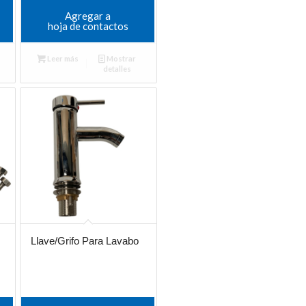
Agregar a
hoja de contactos
Leer más
Mostrar
detalles
Llave/Grifo Para Lavabo