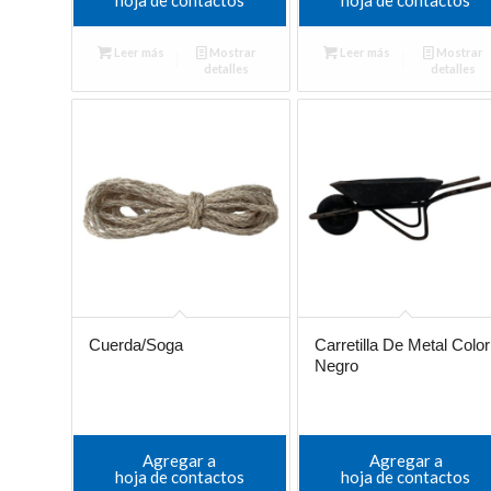
Leer más
Mostrar
Leer más
Mostrar
detalles
detalles
Cuerda/Soga
Carretilla De Metal Color
Negro
Agregar a
Agregar a
hoja de contactos
hoja de contactos