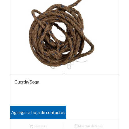
Cuerda/Soga
Agregar a hoja de contactos
Leer más
Mostrar detalles