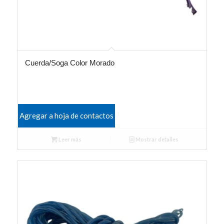
Cuerda/Soga Color Morado
Agregar a hoja de contactos
Leer más
Mostrar detalles