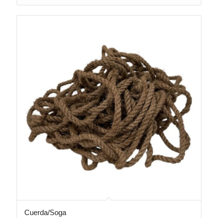
Cuerda/Soga