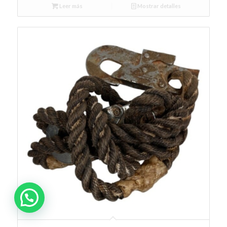
Leer más
Mostrar detalles