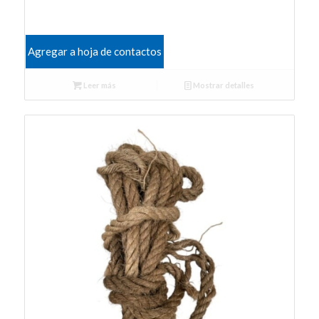
Agregar a hoja de contactos
Leer más
Mostrar detalles