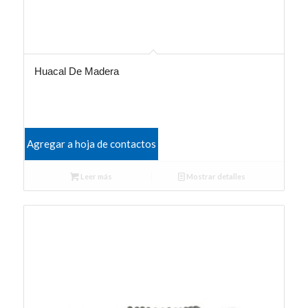
Huacal De Madera
Agregar a hoja de contactos
Leer más
Mostrar detalles