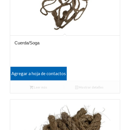
Cuerda/Soga
Agregar a hoja de contactos
Leer más
Mostrar detalles