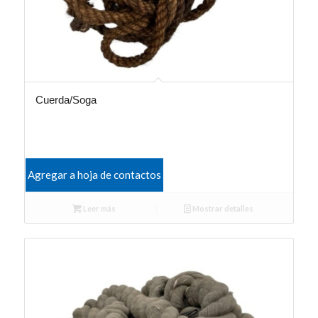
Cuerda/Soga
Agregar a hoja de contactos
Leer más
Mostrar detalles