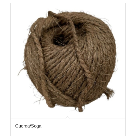
Cuerda/Soga