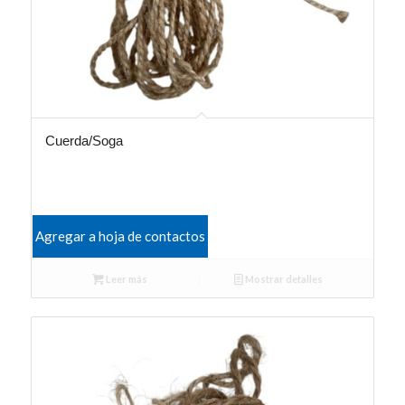
Cuerda/Soga
Agregar a hoja de contactos
Leer más
Mostrar detalles