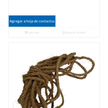
Agregar a hoja de contactos
Leer más
Mostrar detalles