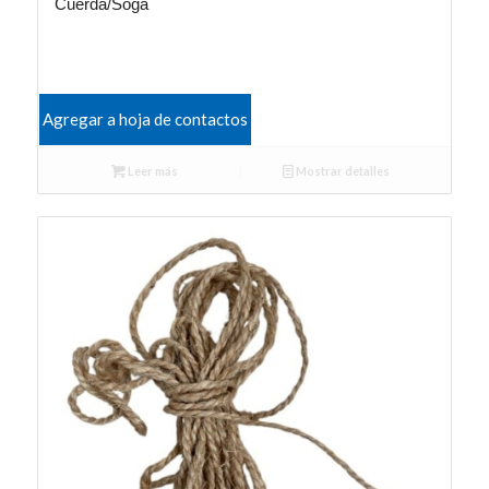
Cuerda/Soga
Agregar a hoja de contactos
Leer más
Mostrar detalles