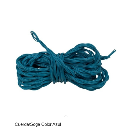
Cuerda/Soga Color Azul