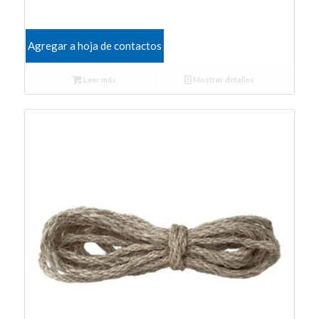
Agregar a hoja de contactos
Leer más
Mostrar detalles