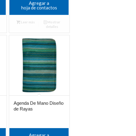
Agregar a
hoja de contactos
Leer más
Mostrar
detalles
Agenda De Mano Diseño
de Rayas
Agregar a