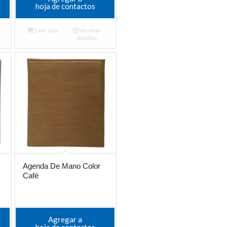
hoja de contactos
Leer más
Mostrar
detalles
Agenda De Mano Color
Café
Agregar a
hoja de contactos