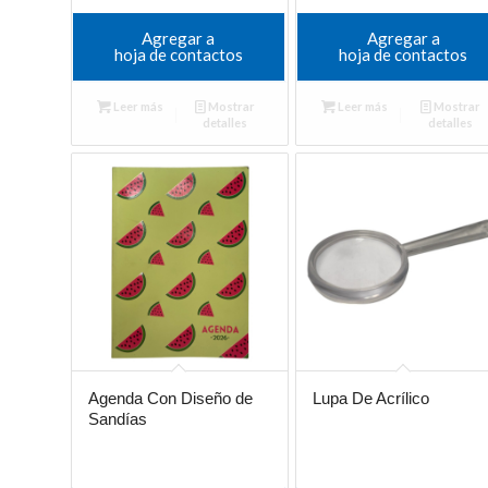
Agregar a
Agregar a
hoja de contactos
hoja de contactos
Leer más
Mostrar
Leer más
Mostrar
detalles
detalles
Agenda Con Diseño de
Lupa De Acrílico
Sandías