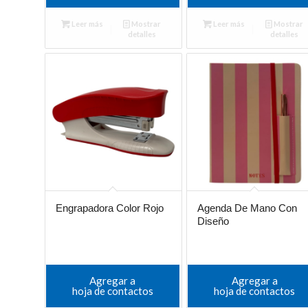
Leer más
Mostrar
Leer más
Mostrar
detalles
detalles
Engrapadora Color Rojo
Agenda De Mano Con
Diseño
Agregar a
Agregar a
hoja de contactos
hoja de contactos