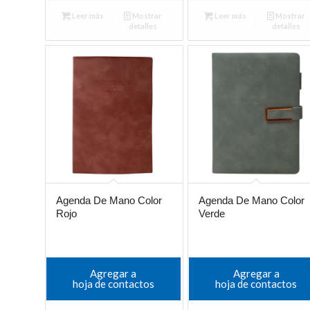
Leer más
Mostrar
Leer más
Mostrar
detalles
detalles
Agenda De Mano Color
Agenda De Mano Color
Rojo
Verde
Agregar a
Agregar a
hoja de contactos
hoja de contactos