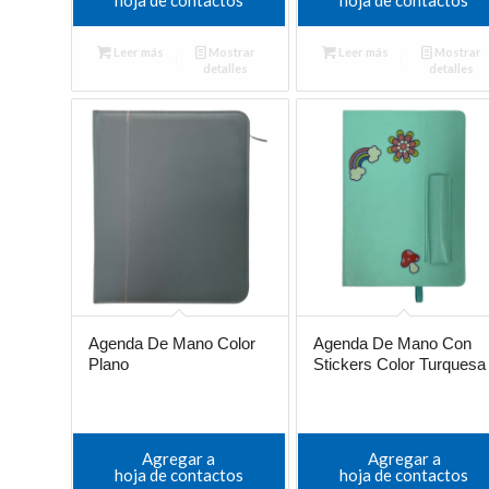
Leer más
Mostrar
Leer más
Mostrar
detalles
detalles
Agenda De Mano Color
Agenda De Mano Con
Plano
Stickers Color Turquesa
Agregar a
Agregar a
hoja de contactos
hoja de contactos