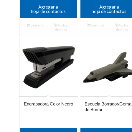
Agregar a
Agregar a
hoja de contactos
hoja de contactos
Leer más
Mostrar
Leer más
Mostrar
detalles
detalles
Engrapadora Color Negro
Escuela Borrador/Goma
de Borrar