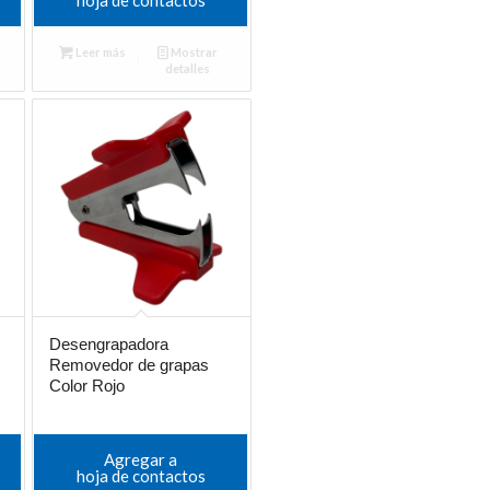
Leer más
Mostrar
detalles
Desengrapadora
Removedor de grapas
Color Rojo
Agregar a
hoja de contactos