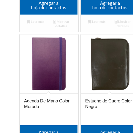
Agregar a
Agregar a
hoja de contactos
hoja de contactos
Leer más
Mostrar
Leer más
Mostrar
detalles
detalles
Agenda De Mano Color
Estuche de Cuero Color
Morado
Negro
Agregar a
Agregar a