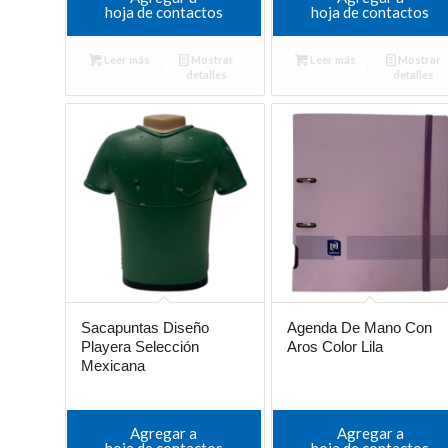
hoja de contactos
hoja de contactos
Leer más
Mostrar
Leer más
Mostrar
detalles
detalles
Sacapuntas Diseño
Agenda De Mano Con
Playera Selección
Aros Color Lila
Mexicana
Agregar a
Agregar a
hoja de contactos
hoja de contactos