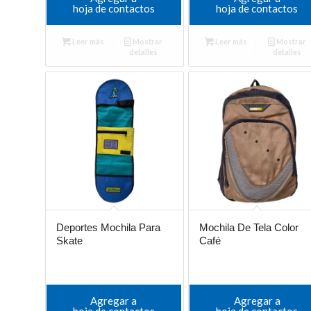
hoja de contactos
hoja de contactos
Leer más
Mostrar
Leer más
Mostrar
detalles
detalles
Deportes Mochila Para
Mochila De Tela Color
Skate
Café
Agregar a
Agregar a
hoja de contactos
hoja de contactos