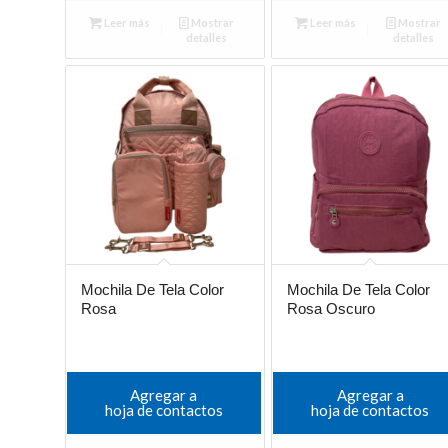
Leer más
Mostrar
Leer más
Mostrar
detalles
detalles
Mochila De Tela Color
Mochila De Tela Color
Rosa
Rosa Oscuro
Agregar a
Agregar a
hoja de contactos
hoja de contactos