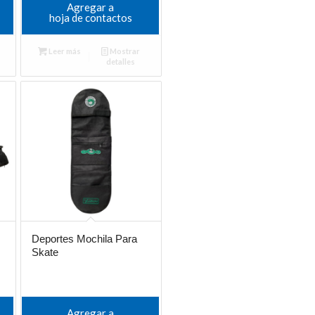
Agregar a
hoja de contactos
Leer más
Mostrar
detalles
Deportes Mochila Para
Skate
Agregar a