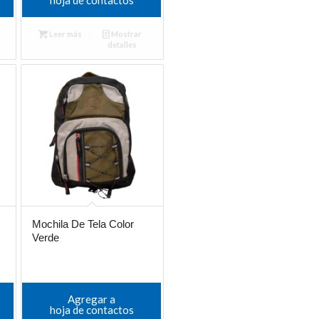
Leer más
Mostrar
detalles
Mochila De Tela Color
Verde
Agregar a
hoja de contactos