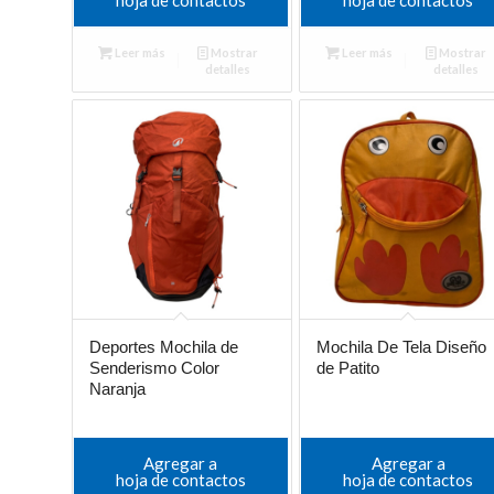
Leer más
Mostrar
Leer más
Mostrar
detalles
detalles
Deportes Mochila de
Mochila De Tela Diseño
Senderismo Color
de Patito
Naranja
Agregar a
Agregar a
hoja de contactos
hoja de contactos