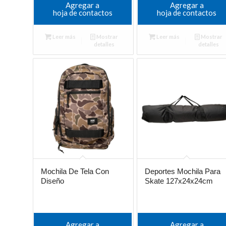
Agregar a
Agregar a
hoja de contactos
hoja de contactos
Leer más
Mostrar
Leer más
Mostrar
detalles
detalles
Mochila De Tela Con
Deportes Mochila Para
Diseño
Skate 127x24x24cm
Agregar a
Agregar a