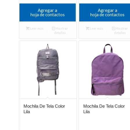
Agregar a
Agregar a
hoja de contactos
hoja de contactos
Leer más
Mostrar
Leer más
Mostrar
detalles
detalles
Mochila De Tela Color
Mochila De Tela Color
Lila
Lila