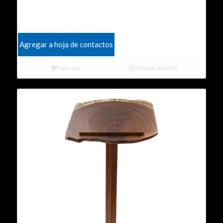
Agregar a hoja de contactos
Leer más
Mostrar detalles