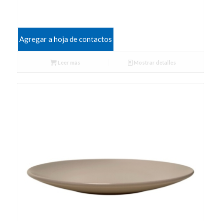
Agregar a hoja de contactos
Leer más
Mostrar detalles