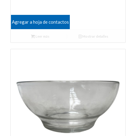
Agregar a hoja de contactos
Leer más
Mostrar detalles