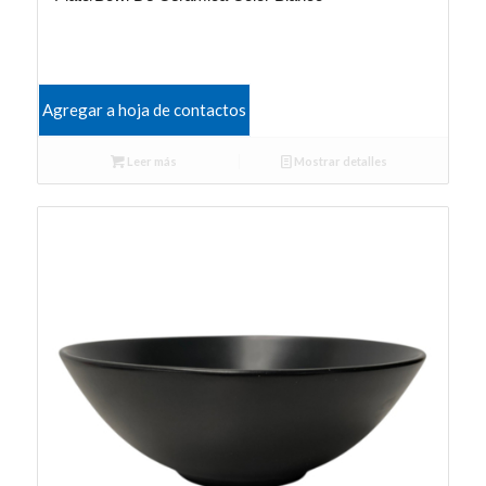
Agregar a hoja de contactos
Leer más
Mostrar detalles