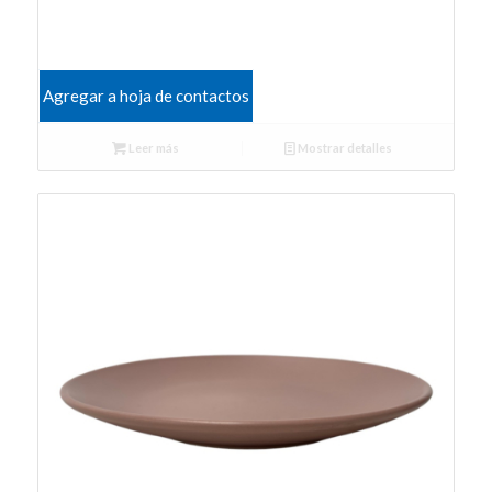
Agregar a hoja de contactos
Leer más
Mostrar detalles