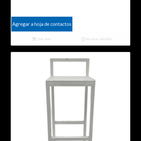
Agregar a hoja de contactos
Leer más
Mostrar detalles