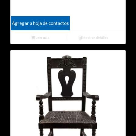
Agregar a hoja de contactos
Leer más
Mostrar detalles