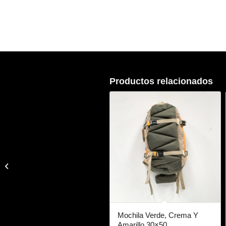
Productos relacionados
Mochila De Tela Color
Verde Militar
Mochila Verde, Crema Y
Amarillo 30×50