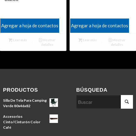
Agregar a hoja de contactos
Agregar a hoja de contactos
Leer más
Mostrar
Leer más
Mostrar
detalles
detalles
PRODUCTOS
BÚSQUEDA
Silla De Tela Para Camping
Verde 80x46x82
Accesorios
Cinto/Cinturón Color
Café