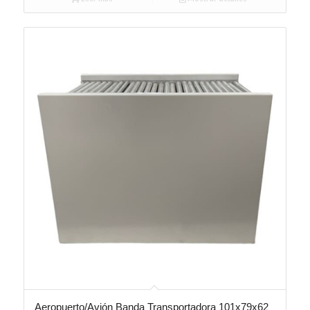
Aeropuerto/Avión Banda Transportadora 101x79x62