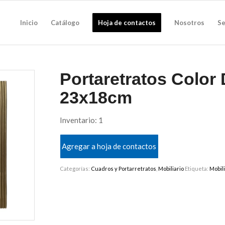
Inicio
Catálogo
Hoja de contactos
Nosotros
Se
Portaretratos Color
23x18cm
Inventario: 1
Agregar a hoja de contactos
Categorías:
Cuadros y Portarretratos
,
Mobiliario
Etiqueta:
Mobili