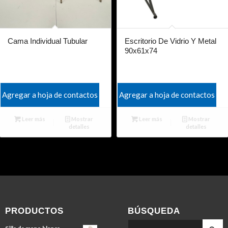
Cama Individual Tubular
Escritorio De Vidrio Y Metal
90x61x74
Agregar a hoja de contactos
Agregar a hoja de contactos
Leer más
Mostrar
Leer más
Mostrar
detalles
detalles
PRODUCTOS
BÚSQUEDA