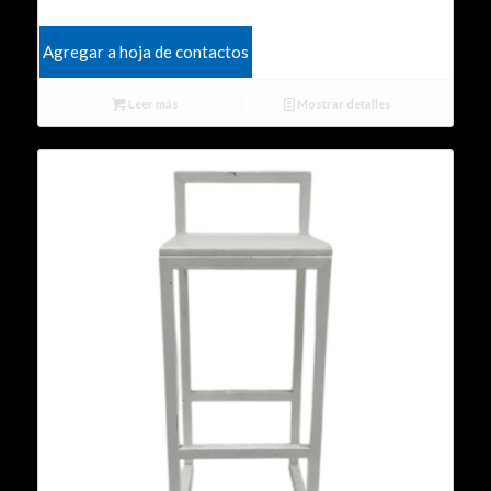
Agregar a hoja de contactos
Leer más
Mostrar detalles