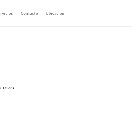
rvicios
Contacto
Ubicación
a:
Utilería