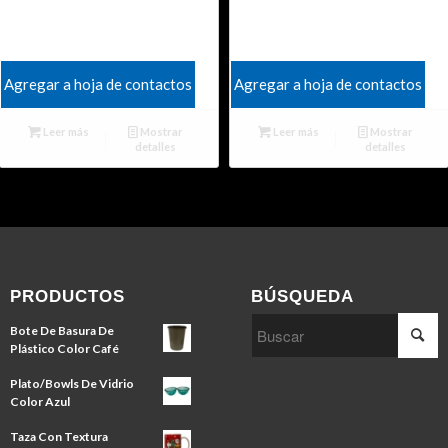
Agregar a hoja de contactos
Agregar a hoja de contactos
Leer más
Mostrar
Leer más
Mostrar
detalles
detalles
PRODUCTOS
BÚSQUEDA
Bote De Basura De
Plástico Color Café
Plato/Bowls De Vidrio
Color Azul
Taza Con Textura