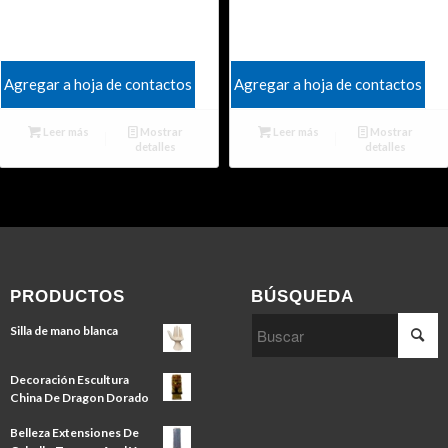
Agregar a hoja de contactos
Agregar a hoja de contactos
Leer más
Mostrar
Leer más
Mostrar
detalles
detalles
PRODUCTOS
BÚSQUEDA
Silla de mano blanca
Decoración Escultura
China De Dragon Dorado
Belleza Extensiones De