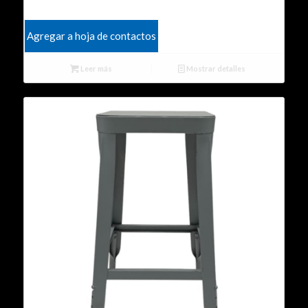
Agregar a hoja de contactos
Leer más
Mostrar detalles