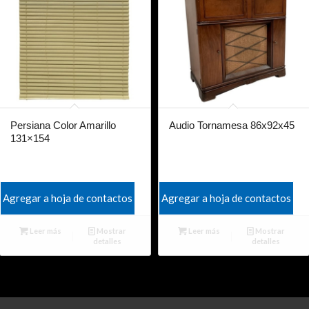
Persiana Color Amarillo
Audio Tornamesa 86x92x45
131×154
Agregar a hoja de contactos
Agregar a hoja de contactos
Leer más
Mostrar
Leer más
Mostrar
detalles
detalles