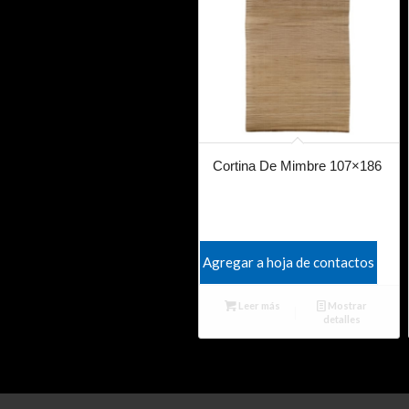
Cortina De Mimbre 107×186
Agregar a hoja de contactos
Leer más
Mostrar
detalles