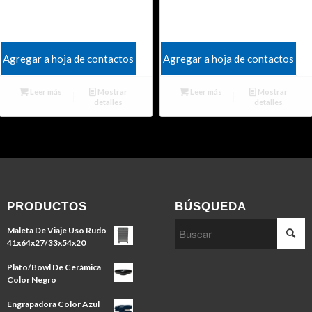
Agregar a hoja de contactos
Agregar a hoja de contactos
Leer más
Mostrar
Leer más
Mostrar
detalles
detalles
PRODUCTOS
BÚSQUEDA
Maleta De Viaje Uso Rudo
41x64x27/33x54x20
Plato/Bowl De Cerámica
Color Negro
Engrapadora Color Azul