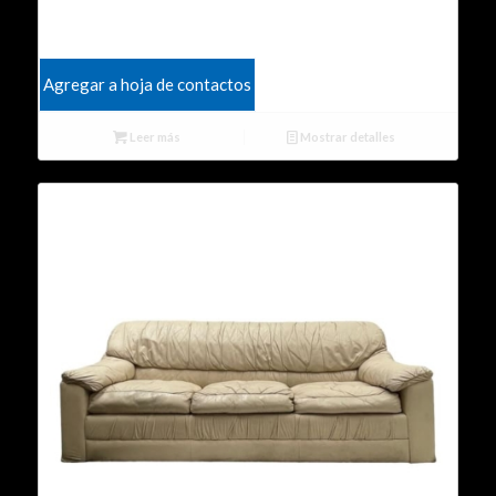
Agregar a hoja de contactos
Leer más
Mostrar detalles