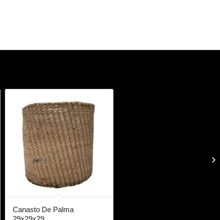
Canasto De Palma
29x29x29