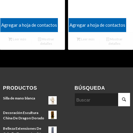
Agregar a hoja de contactos
Agregar a hoja de contactos
Leer más
Mostrar
Leer más
Mostrar
detalles
detalles
PRODUCTOS
BÚSQUEDA
Silla de mano blanca
Decoración Escultura
China De Dragon Dorado
Belleza Extensiones De