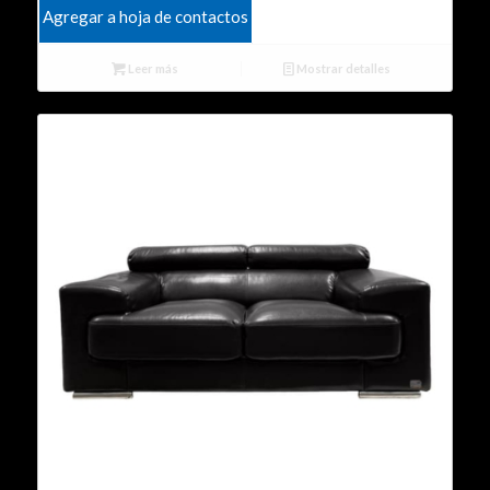
Agregar a hoja de contactos
Leer más
Mostrar detalles