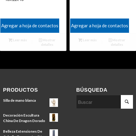
Agregar a hoja de contactos
Agregar a hoja de contactos
Leer más
Mostrar
Leer más
Mostrar
detalles
detalles
PRODUCTOS
BÚSQUEDA
Silla de mano blanca
Decoración Escultura
China De Dragon Dorado
Belleza Extensiones De