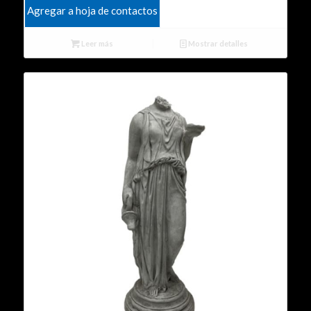
Agregar a hoja de contactos
Leer más
Mostrar detalles