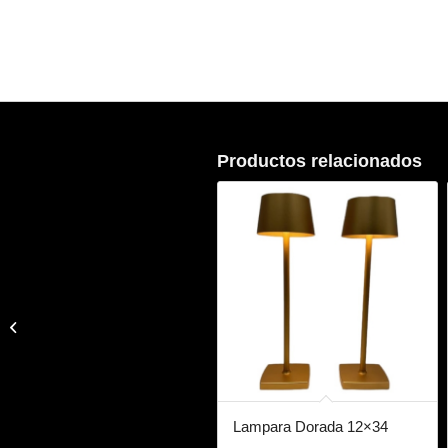
Productos relacionados
Lámpara Cialítica De
Techo Para Quirófano
Led 130d
Lampara Dorada 12×34