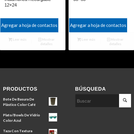
12×24
Agregar a hoja de contactos
Agregar a hoja de contactos
Leer más
Mostrar
Leer más
Mostrar
detalles
detalles
PRODUCTOS
BÚSQUEDA
Bote De Basura De
Plástico Color Café
Plato/Bowls De Vidrio
Color Azul
Taza Con Textura