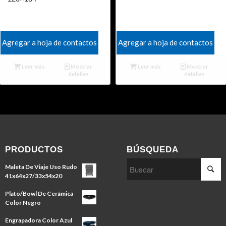
Agregar a hoja de contactos
Agregar a hoja de contactos
Leer más
Mostrar
Leer más
Mostrar
detalles
detalles
PRODUCTOS
BÚSQUEDA
Maleta De Viaje Uso Rudo
41x64x27/33x54x20
Plato/Bowl De Cerámica
Color Negro
Engrapadora Color Azul