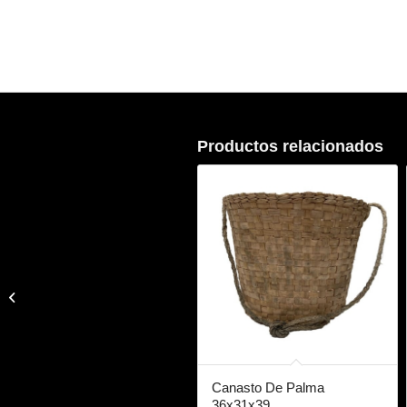
Productos relacionados
Buró De Madera Color
Café 60x90x31
Canasto De Palma
36x31x39