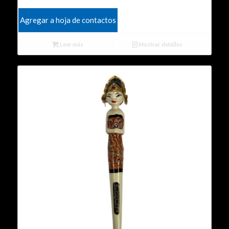
Agregar a hoja de contactos
Leer más
Mostrar detalles