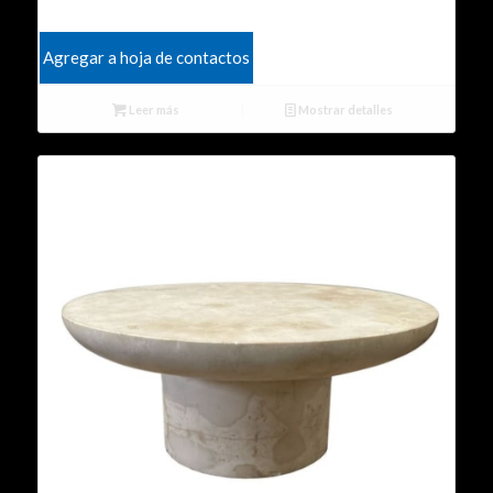
Agregar a hoja de contactos
Leer más
Mostrar detalles