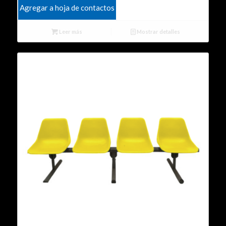
Agregar a hoja de contactos
Leer más
Mostrar detalles