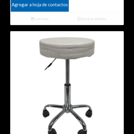
Agregar a hoja de contactos
Leer más
Mostrar detalles