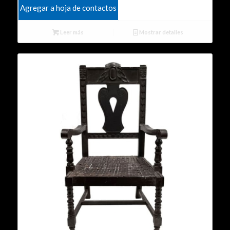
Agregar a hoja de contactos
Leer más
Mostrar detalles