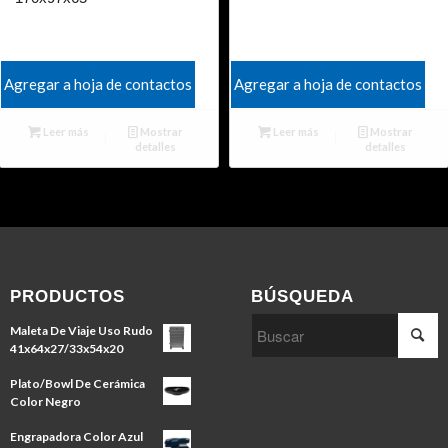
Agregar a hoja de contactos
Agregar a hoja de contactos
Leer más
Mostrar
Leer más
Mostrar
detalles
detalles
PRODUCTOS
BÚSQUEDA
Maleta De Viaje Uso Rudo
41x64x27/33x54x20
Plato/Bowl De Cerámica
Color Negro
Engrapadora Color Azul