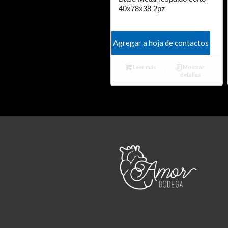
40x78x38 2pz
Agregar a hoja de contactos
Leer más
Mostrar
detalles