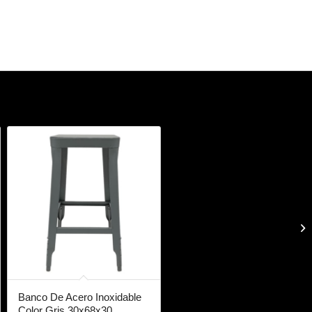
Banco De Acero Inoxidable
Color Gris 30x68x30