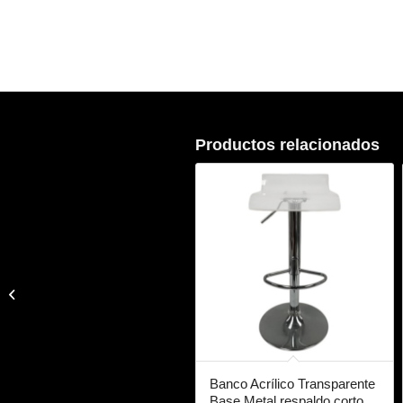
Productos relacionados
Comida Falsa/Fake
Frasco Semillas
Banco Acrílico Transparente
Base Metal respaldo corto