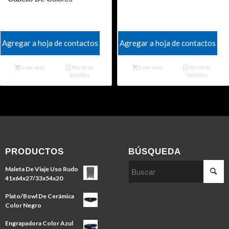
Agregar a hoja de contactos
Agregar a hoja de contactos
Leer más
Mostrar
Leer más
Mostrar
detalles
detalles
PRODUCTOS
BÚSQUEDA
Maleta De Viaje Uso Rudo
41x64x27/33x54x20
Plato/Bowl De Cerámica
Color Negro
Engrapadora Color Azul