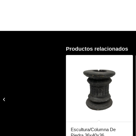
Productos relacionados
Cojín COLOR PLANO
Escultura/Columna De
Piedra 36x40x36