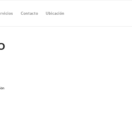
rvicios
Contacto
Ubicación
O
ión