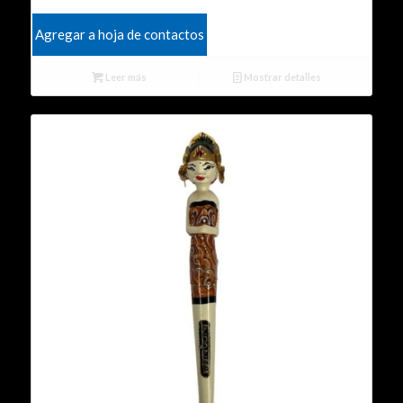
Agregar a hoja de contactos
Leer más
Mostrar detalles