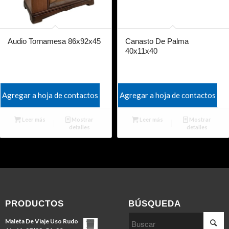
Audio Tornamesa 86x92x45
Canasto De Palma
40x11x40
Agregar a hoja de contactos
Agregar a hoja de contactos
Leer más
Mostrar
Leer más
Mostrar
detalles
detalles
PRODUCTOS
BÚSQUEDA
Maleta De Viaje Uso Rudo