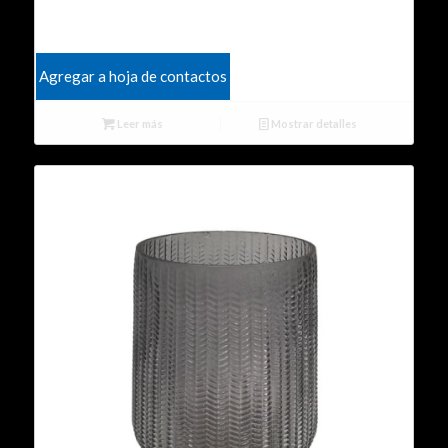
Agregar a hoja de contactos
Leer más
Mostrar detalles