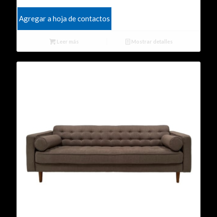
Agregar a hoja de contactos
Leer más
Mostrar detalles