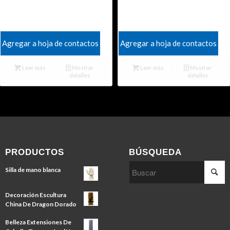
Agregar a hoja de contactos
Agregar a hoja de contactos
Leer más
Mostrar
Leer más
Mostrar
detalles
detalles
PRODUCTOS
BÚSQUEDA
Silla de mano blanca
Decoración Escultura
China De Dragon Dorado
Belleza Extensiones De