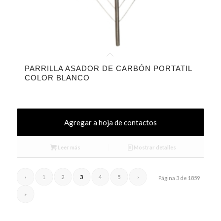
PARRILLA ASADOR DE CARBÓN PORTATIL
COLOR BLANCO
Agregar a hoja de contactos
Leer más
Mostrar detalles
‹
1
2
3
4
5
›
Página 3 de 1859
»